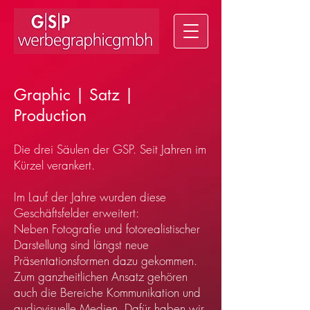
Graphic | Satz |
Production
Die drei
Säulen der GSP. Seit Jahren im
Kürzel verankert.
Im Lauf der Jahre wurden diese
Geschäftsfelder erweitert:
Neben Fotog
rafie und fotorealistischer
Darstellung sin
d längst neue
Präsentationsformen dazu gekommen.
Zum ganzheitlichen Ansatz gehören
auch die Bereiche Kommunikation und
audiovisuelle Medien. Dafür haben wir